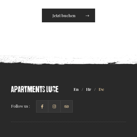
Jetzt buchen
En
/
Hr
/
De
Follow us :