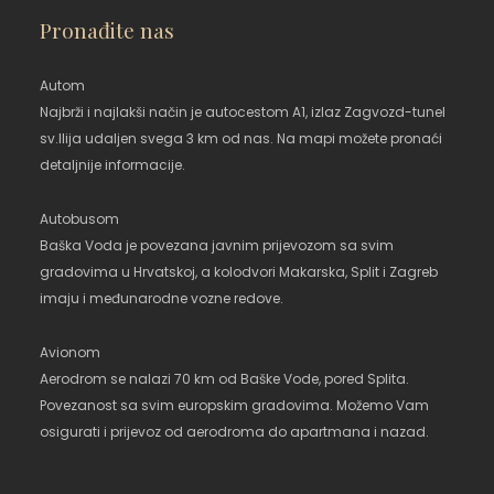
Pronađite nas
Autom
Najbrži i najlakši način je autocestom A1, izlaz Zagvozd-tunel
sv.Ilija udaljen svega 3 km od nas. Na mapi možete pronaći
detaljnije informacije.
Autobusom
Baška Voda je povezana javnim prijevozom sa svim
gradovima u Hrvatskoj, a kolodvori Makarska, Split i Zagreb
imaju i međunarodne vozne redove.
Avionom
Aerodrom se nalazi 70 km od Baške Vode, pored Splita.
Povezanost sa svim europskim gradovima. Možemo Vam
osigurati i prijevoz od aerodroma do apartmana i nazad.