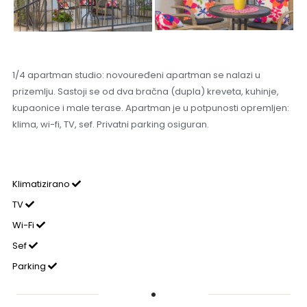
1/4 apartman studio: novouređeni apartman se nalazi u
prizemlju. Sastoji se od dva bračna (dupla) kreveta, kuhinje,
kupaonice i male terase. Apartman je u potpunosti opremljen:
klima, wi-fi, TV, sef. Privatni parking osiguran.
Klimatizirano
TV
Wi-Fi
Sef
Parking