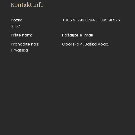
Kontakt info
Poziv:
+385 91 793 0794
,
+385 91 576
31 57
Pišite nam:
Pošaljite e-mail
Pronađite nas:
Oborska 4, Baška Voda,
Hrvatska