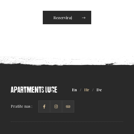
Rezerviraj
En
/
Hr
/
De
Pratite nas :