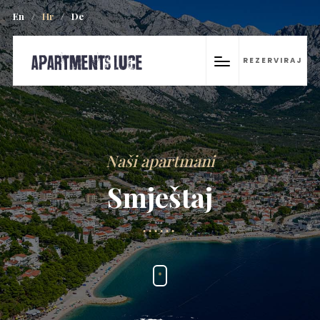
En
/
Hr
/
De
REZERVIRAJ
Naši apartmani
Smještaj